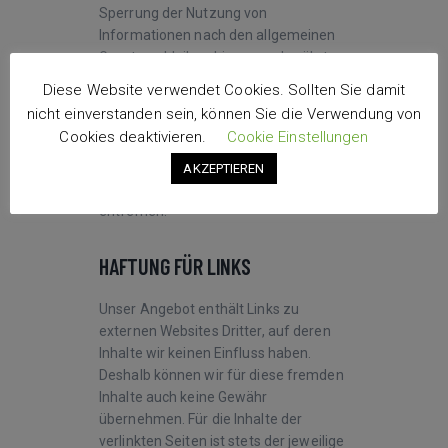
Sperrung der Nutzung von
Informationen nach den allgemeinen
Gesetzen bleiben hiervon unberührt.
Eine diesbezügliche Haftung ist jedoch
Diese Website verwendet Cookies. Sollten Sie damit
erst ab dem Zeitpunkt der Kenntnis
nicht einverstanden sein, können Sie die Verwendung von
einer konkreten Rechtsverletzung
Cookies deaktivieren.
Cookie Einstellungen
möglich. Bei Bekanntwerden von
entsprechenden Rechtsverletzungen
AKZEPTIEREN
werden wir diese Inhalte umgehend
entfernen.
HAFTUNG FÜR LINKS
Unser Angebot enthält Links zu
externen Websites Dritter, auf deren
Inhalte wir keinen Einfluss haben.
Deshalb können wir für diese fremden
Inhalte auch keine Gewähr
übernehmen. Für die Inhalte der
verlinkten Seiten ist stets der jeweilige